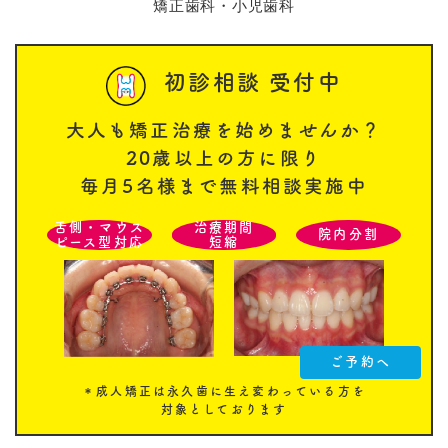
矯正歯科・小児歯科
初診相談 受付中
大人も矯正治療を始めませんか？
20歳以上の方に限り
毎月5名様まで無料相談実施中
舌側・マウス
治療期間
院内分割
ピース型対応
短縮
ご予約へ
＊成人矯正は永久歯に生え変わっている方を
対象としております