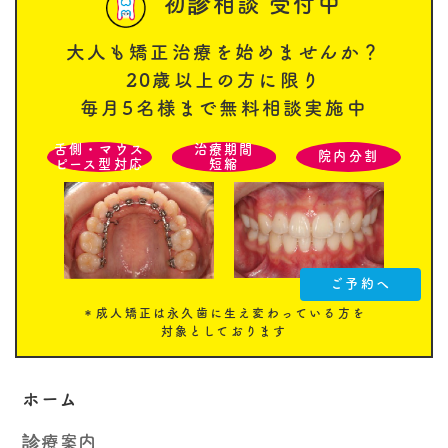
初診相談 受付中
大人も矯正治療を始めませんか？
20歳以上の方に限り
毎月5名様まで無料相談実施中
舌側・マウス
治療期間
院内分割
ピース型対応
短縮
ご予約へ
＊成人矯正は永久歯に生え変わっている方を
対象としております
ホーム
診療案内