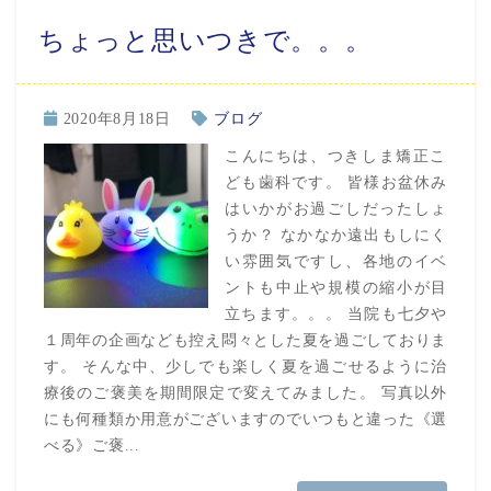
ちょっと思いつきで。。。
2020年8月18日
ブログ
こんにちは、つきしま矯正こ
ども歯科です。 皆様お盆休み
はいかがお過ごしだったしょ
うか？ なかなか遠出もしにく
い雰囲気ですし、各地のイベ
ントも中止や規模の縮小が目
立ちます。。。 当院も七夕や
１周年の企画なども控え悶々とした夏を過ごしておりま
す。 そんな中、少しでも楽しく夏を過ごせるように治
療後のご褒美を期間限定で変えてみました。 写真以外
にも何種類か用意がございますのでいつもと違った《選
べる》ご褒...