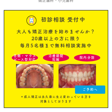
矯正歯科・小児歯科
初診相談 受付中
大人も矯正治療を始めませんか？
20歳以上の方に限り
毎月5名様まで無料相談実施中
舌側・マウス
治療期間
院内分割
ピース型対応
短縮
ご予約へ
＊成人矯正は永久歯に生え変わっている方を
対象としております