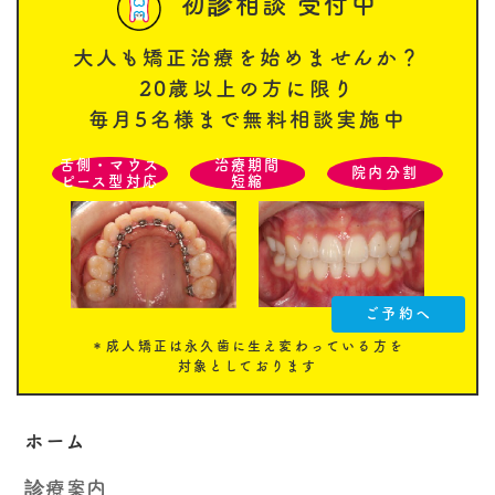
初診相談 受付中
大人も矯正治療を始めませんか？
20歳以上の方に限り
毎月5名様まで無料相談実施中
舌側・マウス
治療期間
院内分割
ピース型対応
短縮
ご予約へ
＊成人矯正は永久歯に生え変わっている方を
対象としております
ホーム
診療案内