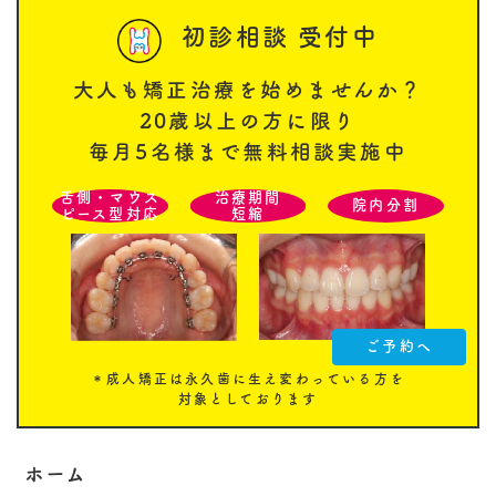
初診相談 受付中
大人も矯正治療を始めませんか？
20歳以上の方に限り
毎月5名様まで無料相談実施中
舌側・マウス
治療期間
院内分割
ピース型対応
短縮
ご予約へ
＊成人矯正は永久歯に生え変わっている方を
対象としております
ホーム