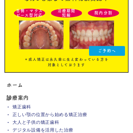
舌側・マウス
治療期間
院内分割
ピース型対応
短縮
ご予約へ
＊成人矯正は永久歯に生え変わっている方を
対象としております
ホーム
診療案内
矯正歯科
正しい顎の位置から始める矯正治療
大人と子供の矯正歯科
デジタル設備を活用した治療