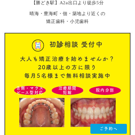
【勝どき駅】A2a出口より徒歩5分
晴海・豊海町・佃・築地より近くの
矯正歯科・小児歯科
初診相談 受付中
大人も矯正治療を始めませんか？
20歳以上の方に限り
毎月5名様まで無料相談実施中
舌側・マウス
治療期間
院内分割
ピース型対応
短縮
ご予約へ